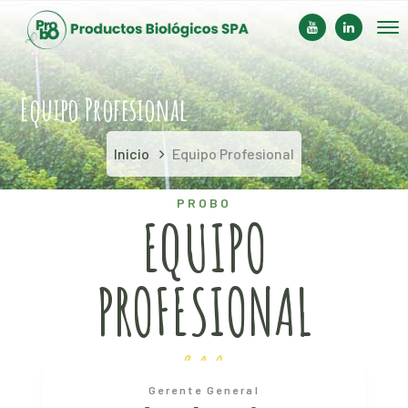
Youtube
LinkedIn
Profile
Profile
Equipo Profesional
Inicio
Equipo Profesional
PROBO
EQUIPO
PROFESIONAL
Gerente General